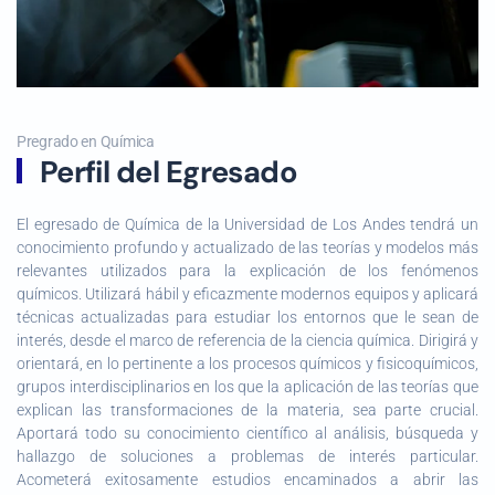
Pregrado en Química
Perfil del Egresado
El egresado de Química de la Universidad de Los Andes tendrá un
conocimiento profundo y actualizado de las teorías y modelos más
relevantes utilizados para la explicación de los fenómenos
químicos. Utilizará hábil y eficazmente modernos equipos y aplicará
técnicas actualizadas para estudiar los entornos que le sean de
interés, desde el marco de referencia de la ciencia química. Dirigirá y
orientará, en lo pertinente a los procesos químicos y fisicoquímicos,
grupos interdisciplinarios en los que la aplicación de las teorías que
explican las transformaciones de la materia, sea parte crucial.
Aportará todo su conocimiento científico al análisis, búsqueda y
hallazgo de soluciones a problemas de interés particular.
Acometerá exitosamente estudios encaminados a abrir las