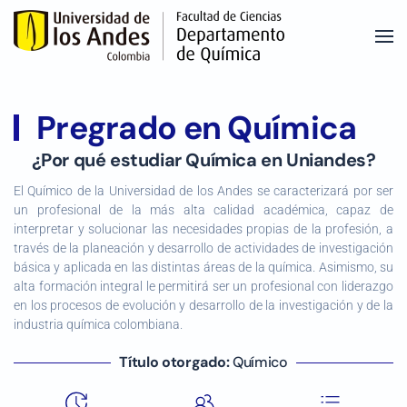
Skip to main content
Pregrado en Química
¿Por qué estudiar Química en Uniandes?
El Químico de la Universidad de los Andes se caracterizará por ser
un profesional de la más alta calidad académica, capaz de
interpretar y solucionar las necesidades propias de la profesión, a
través de la planeación y desarrollo de actividades de investigación
básica y aplicada en las distintas áreas de la química. Asimismo, su
alta formación integral le permitirá ser un profesional con liderazgo
en los procesos de evolución y desarrollo de la investigación y de la
industria química colombiana.
Título otorgado:
Químico