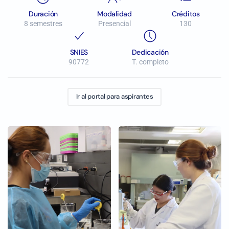
Duración
Modalidad
Créditos
8 semestres
Presencial
130
SNIES
Dedicación
90772
T. completo
Ir al portal para aspirantes